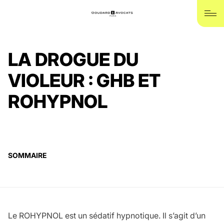
Accueil
Avocat trafic de stupéfiants
La drogue du violeur : GHB et Rohypnol
LA DROGUE DU
VIOLEUR : GHB ET
ROHYPNOL
SOMMAIRE
Le
ROHYPNOL
est un sédatif hypnotique. Il s’agit d’un